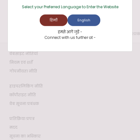
Select your Preferred Language to Enter the Website
हिन्दी
English
हमसे आगे जुड़ें -
अंतिम बार समीक्षा और अद्यतन की तिथि: 18 Jan 2018
Connect with us further at -
वेबसाइट नीतियाँ
नियम एवं शर्तें
गोपनीयता नीति
हाइपरलिंकिंग नीति
कॉपीराइट नीति
वेब सूचना प्रबंधक
प्रतिक्रिया प्रपत्र
मदद
सूचना का अधिकार