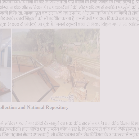
ष्णकटिबंधीय वनों के बारे में जागरूकता पैदा करने के लिए जनता के लिए खुला है। प्रद
य, सार्थक और रुचिकर हो। यह इकाई वानिकी और पर्यावरण से संबंधित पहलुओं को प्रद
ी विविधता, मानव द्वारा वन संसाधनों का उपयोग, और उष्णकटिबंधीय वानिकी से संबंध
के कार्य सिद्धांतों को भी प्रदर्शित करता है। इसमें वनों पर डाक टिकटों का एक अनूठा वि
ंतुक (4000 से अधिक) आ चुके हैं, जिनमें स्कूली बच्चों से लेकर विद्वान गणमान्य व्यक्त
से अधिक पहचाने गए कीटों के नमूनों का एक कीट संदर्भ संग्रह है। वन कीट विज्ञान विभाग द
फसीसी) द्वारा घोषित एक राष्ट्रीय कीट भंडार है, विशेष रूप से कीट वर्ग: लेपिडोप्टेरा 
ं के लिए पहचान सेवाएं उपलब्ध हैं, जो कीट प्रबंधन और जैव विविधता के आकलन में सहायक