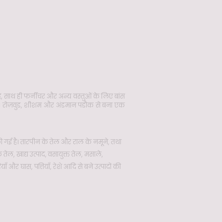
है, साथ ही फर्नीचर और अन्य वस्तुओं के लिए बांस
ा है। रोज़वुड, शीशम और अंडमान पडौक से बना एक
 गई है। तारपीन के तेल और राल के नमूने, तथा
क तेल, खाद्य उत्पाद, वसायुक्त तेल, मसाले,
ँ और घास, पत्तियाँ, रेशे आदि से बने उत्पादों की