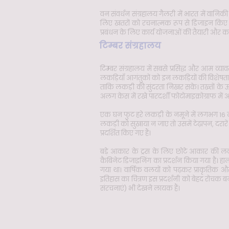
वन संवर्धन संग्रहालय गैलरी में भारत में वानिक
लिए खतरों को रचनात्मक रूप से डिजाइन किए गए
प्रबंधन के लिए कार्य योजनाओं की तैयारी और का
टिम्बर संग्रहालय
टिम्बर संग्रहालय में सबसे प्रसिद्ध और आम व्यावस
लकड़ियाँ आगंतुकों को इन लकड़ियों की विशेषताओं
ताकि लकड़ी की सुंदरता निखर सके। तख्तों के ऊपर 
अलग केस में रखे पारदर्शी फोटोमाइक्रोग्राफ में 
एक घन फुट हरे लकड़ी के नमूने में लगभग 16 लीट
लकड़ी को सुखाया न जाए तो उसमें टेढ़ापन, दरारें 
प्रदर्शित किए गए हैं।
बड़े आकार के ट्रस के लिए छोटे आकार की लकड
कैबिनेट डिजाइनिंग का प्रदर्शन किया गया है। हालां
गया था। वार्षिक वलयों को पढ़कर प्राकृतिक 
इतिहास का चित्रण इस प्रदर्शनी को बेहद रोचक बना
संरचनाएं) भी देखने लायक हैं।