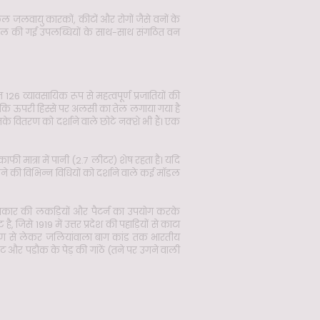
कूल जलवायु कारकों, कीटों और रोगों जैसे वनों के
हासिल की गई उपलब्धियों के साथ-साथ संगठित वन
त 126 व्यावसायिक रूप से महत्वपूर्ण प्रजातियों की
, जबकि ऊपरी हिस्से पर अलसी का तेल लगाया गया है
नके वितरण को दर्शाने वाले छोटे नक्शे भी हैं। एक
ी मात्रा में पानी (2.7 लीटर) शेष रहता है। यदि
ुखाने की विभिन्न विधियों को दर्शाने वाले कई मॉडल
प्रकार की लकड़ियों और पैटर्न का उपयोग करके
, जिसे 1919 में उत्तर प्रदेश की पहाड़ियों से काटा
्माण से लेकर जलियांवाला बाग कांड तक भारतीय
रोट और पडौक के पेड़ की गांठें (तने पर उगने वाली