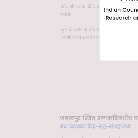
कीट, शीशम का कीट, बबूल का तना और जड़ छिद्रक
Indian Counc
गया है।
Research a
कुछ कीटनाशक और उनके प्रयोग के उपकरण भी प्रदर
लकड़ियों को उनकी दीमक प्रतिरोधक क्षमता के अ
जबलपुर स्थित उष्णकटिबंधीय व
वन व्याख्या केंद्र-सह-संग्रहालय