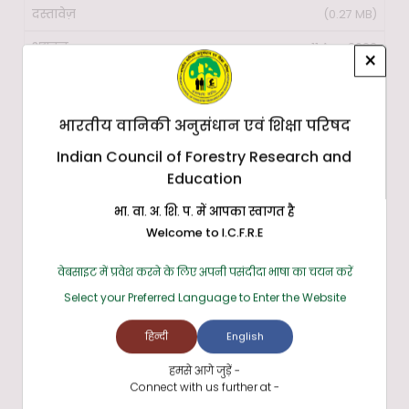
(0.27 MB)
11 Aug 2023
×
4
भारतीय वानिकी अनुसंधान एवं शिक्षा परिषद
नई दिल्ली स्थित एमओईएफसीसी से पिछले चार वर्षों
Indian Council of Forestry Research and
यानी 2018-19 से 2021-22 तक आईसीएफआरई को प्राप्त अनुदानों
की स्थिति
Education
(0.03 MB)
भा. वा. अ. शि. प. में आपका स्वागत है
Welcome to I.C.F.R.E
09 Feb 2023
वेबसाइट में प्रवेश करने के लिए अपनी पसंदीदा भाषा का चयन करें
5
Select your Preferred Language to Enter the Website
31.01.2023 तक एमओईएफसीसी, नई दिल्ली से
हिन्दी
English
आईसीएफआरई को प्राप्त अनुदानों की स्थिति
हमसे आगे जुड़ें -
Connect with us further at -
(0.11 MB)