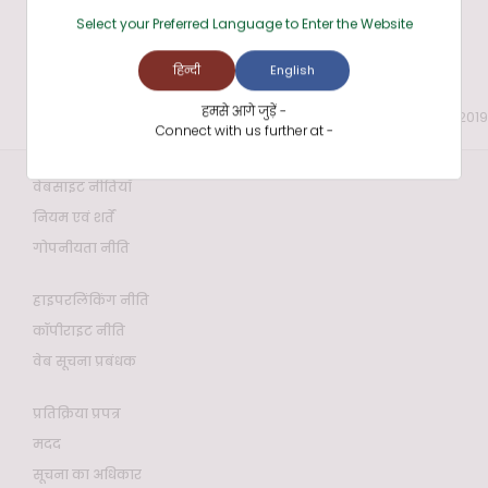
Select your Preferred Language to Enter the Website
हिन्दी
English
हमसे आगे जुड़ें -
अंतिम बार समीक्षा और अद्यतन की तिथि: 20 Jun 2019
Connect with us further at -
वेबसाइट नीतियाँ
नियम एवं शर्तें
गोपनीयता नीति
हाइपरलिंकिंग नीति
कॉपीराइट नीति
वेब सूचना प्रबंधक
प्रतिक्रिया प्रपत्र
मदद
सूचना का अधिकार