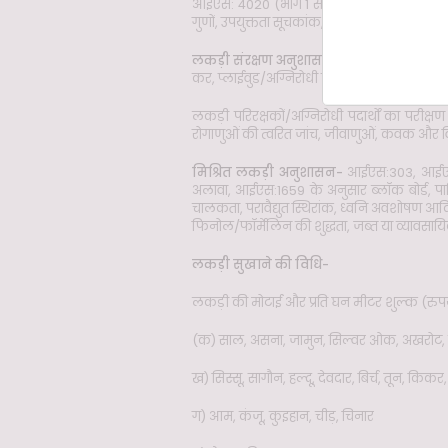
आईएस: 4020 (भाग 1 से 16) के अनुसार एकल पर
गुणों, उपयुक्तता सूचकांक, सुरक्षित कार्य तनाव या
लकड़ी संरक्षण अनुशासन-
लकड़ी परिरक्षक का व
कर, प्लाईवुड/अग्निरोधी पदार्थों में परिरक्षक का 
लकड़ी परिरक्षकों/अग्निरोधी पदार्थों का परीक्ष
रोगाणुओं की त्वरित जांच, जीवाणुओं, कवक और व
मिश्रित लकड़ी अनुशासन-
आईएस:303, आईएस:71
अलावा, आईएस:1659 के अनुसार ब्लॉक बोर्ड, पार्
चालकता, परावैद्युत स्थिरांक, ध्वनि अवशोषण आदि
फिनोल/फॉर्मेलिन की शुद्धता, जब्त या व्यावसाय
लकड़ी सुखाने की विधि-
लकड़ी की मोटाई और प्रति घन मीटर शुल्क (रुपये
(क) साल, असना, जामुन, सिल्वर ओक, अखरोट, 
ख) सिस्सू, सागौन, हल्दू, देवदार, बिर्च, तून, कि
ग) आम, कंजू, कुइहान, चीड़, चिनार