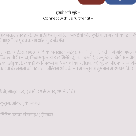
ीक्षण; टीएडीएस: 15 के अनुसार एलवीएल डोर शटर का परीक्षण (पहचान/नमी की मात
 शक्ति गुणांक पर डेटा की आपूर्ति; विशिष्ट गुरुत्व, विखंडन मापांक आदि जैसे एकल भौतिक 
हमसे आगे जुड़ें -
Connect with us further at -
िश्लेषण, उपचारित लकड़ी में परिरक्षक के प्रवेश और प्रतिधारण का निर्धारण, परिरक्
परीक्षण, अगर विधि द्वारा विषाक्तता/प्रदर्शन स्क्रीनिंग परीक्षण, कवक के विरुद्ध प्रयोग
ण (विषाक्तता/प्रदर्शन), उपचारित/अनुपचारित लकड़ियों और कृत्रिम सामग्रियों का क्षय 
िषाणुओं का पृथक्करण और शुद्ध संवर्धन
0, आईएस:4990 आदि के अनुसार प्लाईवुड (नमी, तीन स्थितियों में गोंद अपरूपण 
टिकल बोर्ड (सादा, लिबासयुक्त और लैमिनेटेड), फाइबरबोर्ड, इन्सुलेशन बोर्ड, एमड
 को छोड़कर), लकड़ी के चिपकने वाले पदार्थों का परीक्षण: क) यूएफ, पीएफ, पॉलीविना
िक दवा के नमूनों की पहचान, हर्बेरियम शीट के रूप में प्रस्तुत अनुसंधान में उपयोग
 में, मौजूदा दर) (नमी: 25 से ऊपर/25 से नीचे)
कुसुम, ओक, यूकेलिप्टस
कर, सिरिस, चंपक, बोतल ब्रश, होलॉक