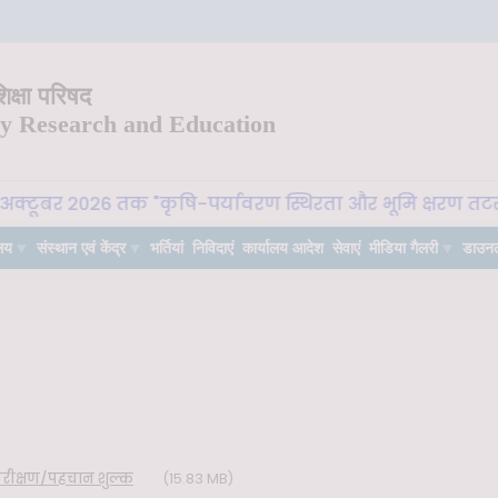
क्षा परिषद
ry Research and Education
क्टूबर 2026 तक "कृषि-पर्यावरण स्थिरता और भूमि क्षरण तटस्थता
लय
संस्थान एवं केंद्र
भर्तियां
निविदाएं
कार्यालय आदेश
सेवाएं
मीडिया गैलरी
डाउन
परीक्षण/पहचान शुल्क
(15.83 MB)