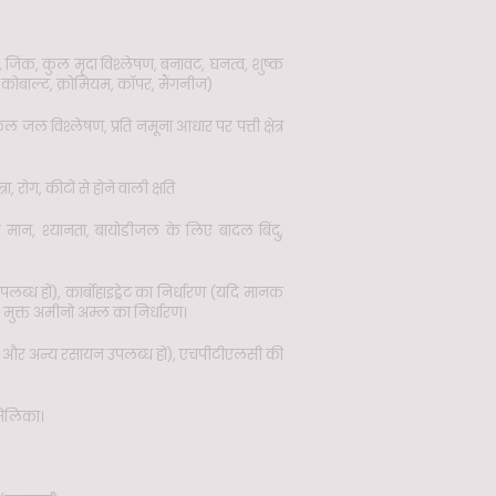
जिंक, कुल मृदा विश्लेषण, बनावट, घनत्व, शुष्क
 कोबाल्ट, क्रोमियम, कॉपर, मैंगनीज)
ल विश्लेषण, प्रति नमूना आधार पर पत्ती क्षेत्र
, रोग, कीटों से होने वाली क्षति
 मान, श्यानता, बायोडीजल के लिए बादल बिंदु,
ब्ध हों), कार्बोहाइड्रेट का निर्धारण (यदि मानक
, मुक्त अमीनो अम्ल का निर्धारण।
 और अन्य रसायन उपलब्ध हों), एचपीटीएलसी की
सिलिका।