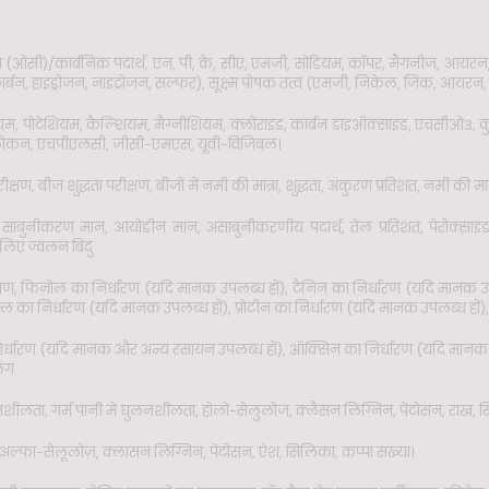
न (ओसी)/कार्बनिक पदार्थ, एन, पी, के, सीए, एमजी, सोडियम, कॉपर, मैंगनीज, आयरन, 
्बन, हाइड्रोजन, नाइट्रोजन, सल्फर), सूक्ष्म पोषक तत्व (एमजी, निकेल, जिंक, आयरन,
म, पोटेशियम, कैल्शियम, मैग्नीशियम, क्लोराइड, कार्बन डाइऑक्साइड, एचसीओ3; कुल ज
ी अवलोकन, एचपीएलसी, जीसी-एमएस, यूवी-विजिबल।
 बीज शुद्धता परीक्षण, बीजों में नमी की मात्रा, शुद्धता, अंकुरण प्रतिशत, नमी की मात्रा
 साबुनीकरण मान, आयोडीन मान, असाबुनीकरणीय पदार्थ, तेल प्रतिशत, पेरोक्साइड
लिए ज्वलन बिंदु
श्लेषण, फिनोल का निर्धारण (यदि मानक उपलब्ध हों), टैनिन का निर्धारण (यदि मानक उपल
अम्ल का निर्धारण (यदि मानक उपलब्ध हों), प्रोटीन का निर्धारण (यदि मानक उपलब्ध हों)
्धारण (यदि मानक और अन्य रसायन उपलब्ध हों), ऑक्सिन का निर्धारण (यदि मानक
िंग
ीलता, गर्म पानी में घुलनशीलता, होलो-सेलुलोज, क्लैसन लिग्निन, पेंटोसन, राख, 
फा-सेलूलोज़, क्लासन लिग्निन, पेंटोसन, ऐश, सिलिका, कप्पा संख्या।