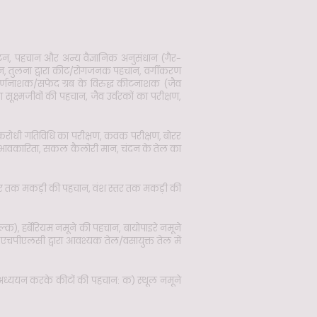
टन, पहचान और अन्य वैज्ञानिक अनुसंधान (गैर-
णन, तुलना द्वारा कीट/रोगजनक पहचान, वर्गीकरण
पर्णनाशक/सफेद ग्रब के विरुद्ध कीटनाशक (जैव
्ष्मजीवों की पहचान, जैव उर्वरकों का परीक्षण,
रोधी गतिविधि का परीक्षण, कवक परीक्षण, बोरर
 प्रभावकारिता, सकल कैलोरी मान, चंदन के तेल का
स्तर तक मकड़ी की पहचान, वंश स्तर तक मकड़ी की
क), हर्बेरियम नमूने की पहचान, बायोपाइरे नमूने
एचपीएलसी द्वारा आवश्यक तेल/वसायुक्त तेल में
ा अध्ययन करके कीटों की पहचान: क) स्थूल नमूने