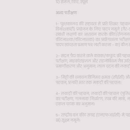
घ) सेमल, फ़िर, स्प्रूस
अन्य परीक्षण
1- पुस्तकालय की सहायता से प्रति शिखर पहचा
विनाशकारी) प्रयोजन के लिए पादप नमूने (गैर-
संबंधी लक्षणों का अध्ययन करके कीट/रोगजनक 
कीटनाशक/कीटनाशक) का प्रयोगशाला परीक्षण, दीम
पादप स्वच्छता प्रमाण पत्र जारी करना - क) बीज स
2- सड़न पैदा करने वाले कवक/फफूंद की पहचान
परीक्षण, माइकोराइज़ल और राइजोबियम जैव उर्वरक
प्रमाणीकरण और अनुमान, लाल चंदन की लकड़ी
3- मिट्टी की धनायन विनिमय क्षमता (सीईसी) और
पहचान, प्रजाति स्तर तक मकड़ी की पहचान।
4- लकड़ी की पहचान, लकड़ी की पहचान (पुलिस जां
का परीक्षण, गलनांक निर्धारण, राख की मात्रा
एकल घटक का अनुमान।
5- राष्ट्रीय वन कीट संग्रह (एनएफआईसी) में प
ख) सूक्ष्म नमूने।