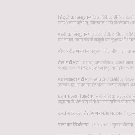
मिट्‍टी का नमूना-
पीएच, ईसी, कार्बनिक कार्ब
पदार्थ/नमी प्रतिशत, सीएचएन ऑटो विश्लेषक (कार
पानी का नमूना-
पीएच एवं ईसी, टीडीएस; सोडिय
का मापन, पादप संबंधी नमूनों का सूक्ष्मदर्श
बीज परीक्षण-
बीज अंकुरण और जीवन क्षमता परीक्षण,
तेल परीक्षण-
घनत्व, अपवर्तनांक, अम्ल मान,
बायोडीजल के लिए प्रस्फुटन बिंदु, बायोडीजल के 
प्रयोगशाला परीक्षण-
स्पेक्ट्रोफोटोमेट्रिक वि
उपलब्ध हों), स्टार्च का निर्धारण, क्लोरोजेनिक 
एचपीएलसी विश्लेषण-
फेनोलिक अम्ल का निर
सहायता से औषधीय पौधों का रासायनिक प्रोफाइल
कच्चे माल का विश्लेषण-
N/10 NaOH में घुलनश
पल्प का विश्लेषण-
N/10 NaOH घुलनशीलता, अल्