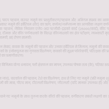
न, पादप पहचान, वाउचर नमूने का प्रस्तुतीकरण/पहचान और अभिगम संख्या का आवं
प्रकार नमूने की हर्बेरियम शीट) का ऋण, क्लोन/जर्मप्लाज्म का आणविक लक्षण वर्
पहचान, जैविक नियंत्रण एजेंट-अंडा परजीवी-ट्राइको कार्ड (25000/कार्ड), कीट 
क और कीट पर्णनाशकों के विरुद्ध कीटनाशकों का क्षेत्र परीक्षण, लाभकारी मृदा सूक
ामग्री, ख) रोपण सामग्री।
 सेवाएं, कवक के नमूनों की पहचान और उनका हर्बेरियम से मिलान, नमूनों की कवक
ों के इनोक्यूलम का गुणवत्ता विश्लेषण, कवकों की सूक्ष्म फोटोग्राफी, परिरक्षक की
 का प्रमाणीकरण।
 विनिमय योग्य धनायन, पत्ती क्षेत्रफल का मापन, उपलब्ध पोषक तत्व (के), परिवार 
च), चारकोल की पहचान, रेशे का विश्लेषण, हाथ से लिए गए नमूने (प्रति नमूना शुल्
, नमी की मात्रा, पीएच मान, टीएलसी विश्लेषण, जीएलसी (यदि मानक उपलब्ध हो) और 
हचाने गए नमूनों के साथ तुलना करके कीटों की पहचान, वर्गीकरण संबंधी लक्षणों क