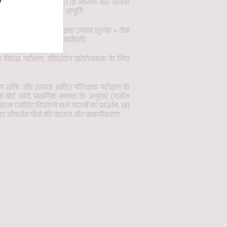
्रा को छोड़कर); लकड़ी के भौतिक और यांत्रिक
या यांत्रिक गुण डेटा की आपूर्ति।
षक उपचार - संशोधित परिरक्षक उपचार शुल्क + सेवा
शाला परीक्षण (बोतल ब्लॉक बायोएसे)
के विरुद्ध परीक्षण, कीट/रोग प्रतिरोधकता के लिए
शक्ति और तन्यता शक्ति) परिरक्षक परीक्षण के
ीएफ बोर्ड आदि प्रासंगिक मानक के अनुसार (थर्मल
इल एसीटेट चिपकने वाले पदार्थों का प्रदर्शन, ख)
 किए गए औषधीय पौधों की पहचान और प्रमाणीकरण