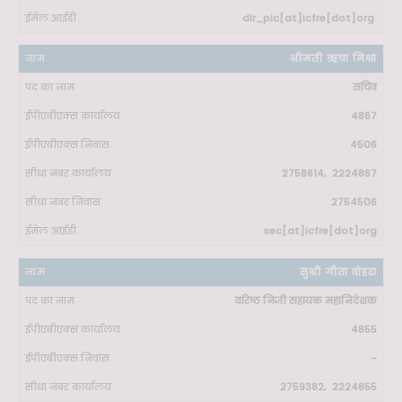
dir_pic[at]icfre[dot]org
श्रीमती ऋचा मिश्रा
सचिव
4867
4506
2758614, 2224867
2754506
sec[at]icfre[dot]org
सुश्री गीता वोहरा
वरिष्ठ निजी सहायक महानिदेशक
4855
-
2759382, 2224855