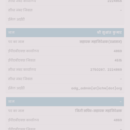
2224856
-
श्री सुशांत कुमार
सहायक महानिदेशक(प्रशासन)
4869
4515
2750297, 2224869
-
adg_admin[at]icfre[dot]org
-
निजी सचिव-सहायक महानिदेशक
4869
-