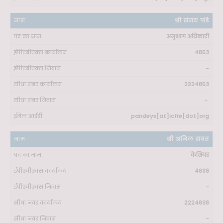
श्री संजय पांडे
अनुभाग अधिकारी
4853
-
2224853
-
pandeys[at]icfre[dot]org
श्री अनिल रावत
केशियर
4838
-
2224838
-