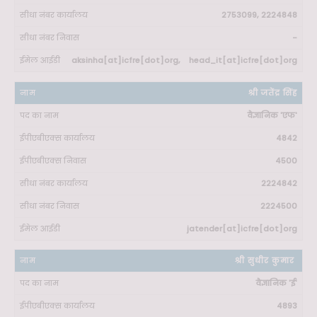
2753099, 2224848
-
aksinha[at]icfre[dot]org, head_it[at]icfre[dot]org
श्री जतेंद्र सिंह
वैज्ञानिक 'एफ'
4842
4500
2224842
2224500
jatender[at]icfre[dot]org
श्री सुधीर कुमार
वैज्ञानिक 'ई'
4893