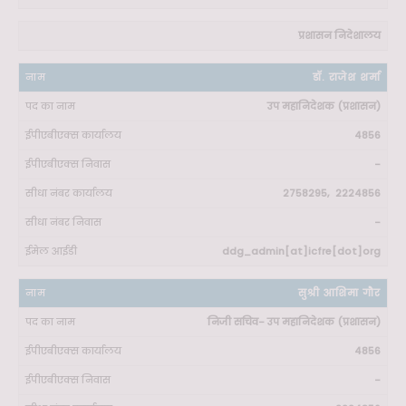
प्रशासन निदेशालय
डॉ. राजेश शर्मा
उप महानिदेशक (प्रशासन)
4856
-
2758295, 2224856
-
ddg_admin[at]icfre[dot]org
सुश्री आशिमा गौर
निजी सचिव- उप महानिदेशक (प्रशासन)
4856
-