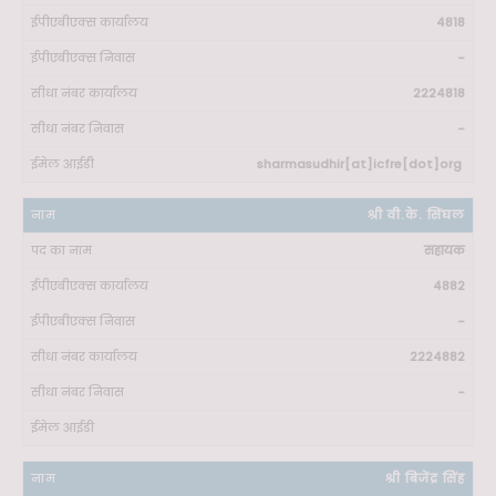
4818
-
2224818
-
sharmasudhir[at]icfre[dot]org
श्री वी.के. सिंघल
सहायक
4882
-
2224882
-
श्री बिजेंद्र सिंह