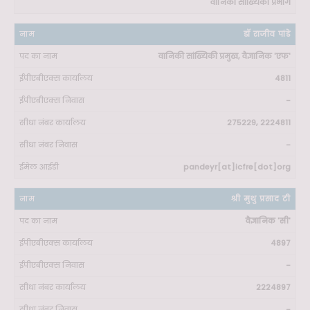
वानिकी सांख्यिकी प्रभाग
डॉ राजीव पांडे
वानिकी सांख्यिकी प्रमुख, वैज्ञानिक 'एफ'
4811
-
275229, 2224811
-
pandeyr[at]icfre[dot]org
श्री मुथु प्रसाद टी
वैज्ञानिक 'सी'
4897
-
2224897
-