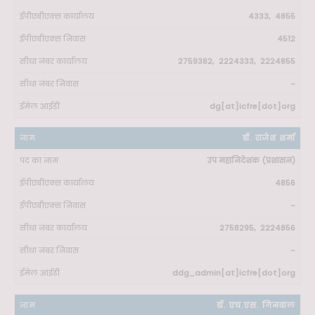
4333, 4855
4512
2759382, 2224333, 2224855
-
dg[at]icfre[dot]org
डॉ. राजेश शर्मा
उप महानिदेशक (प्रशासन)
4856
-
2758295, 2224856
-
ddg_admin[at]icfre[dot]org
डॉ. एच.एस. गिनवाल