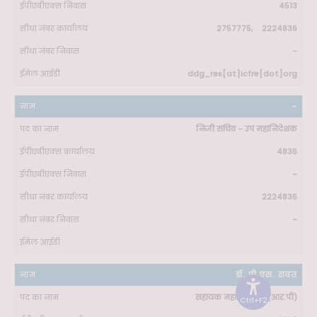
4513
2757775, 2224836
-
ddg_res[at]icfre[dot]org
-
निजी सचिव - उप महानिदेशक
4836
-
2224836
-
डॉ. पी.एस. रावत
सहायक महानिदेशक (आर.पी)
Ctrl+F2