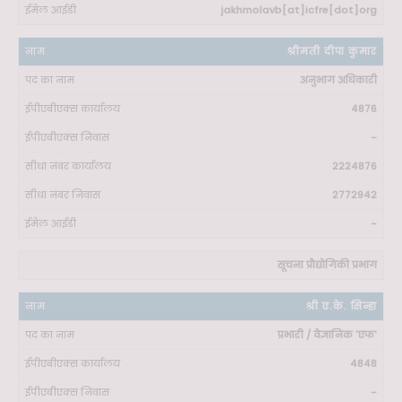
jakhmolavb[at]icfre[dot]org
श्रीमती दीपा कुमार
अनुभाग अधिकारी
4876
-
2224876
2772942
-
सूचना प्रौद्योगिकी प्रभाग
श्री ए.के. सिन्हा
प्रभारी / वैज्ञानिक 'एफ'
4848
-