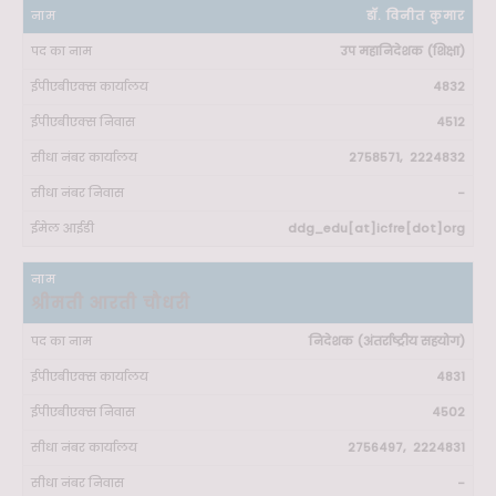
डॉ. विनीत कुमार
उप महानिदेशक (शिक्षा)
4832
4512
2758571, 2224832
-
ddg_edu[at]icfre[dot]org
श्रीमती आरती चौधरी
निदेशक (अंतर्राष्ट्रीय सहयोग)
4831
4502
2756497, 2224831
-