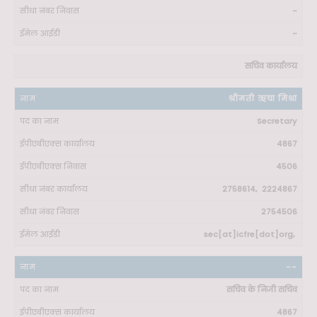
-
-
सचिव कार्यालय
श्रीमती ऋचा मिश्रा
Secretary
4867
4506
2758614, 2224867
2754506
sec[at]icfre[dot]org,
--
सचिव के निजी सचिव
4867