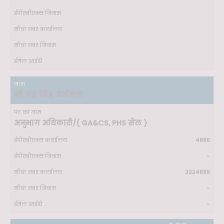
श्री चंद्र सिंह बर्तवाल
अनुभाग अधिकारी/( GA&CS, PHS सेल )
4866
-
2224869
-
-