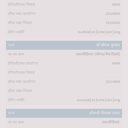
4563
2224893
2224563
sudhirk[at]icfre[dot]org
श्री सौरभ कुमार
तकनीशियन (फील्ड/लैब रिसर्च)
4899
2224899
souravk[at]icfre[dot]org
श्रीमती प्रियंका रावत
तकनीशियन