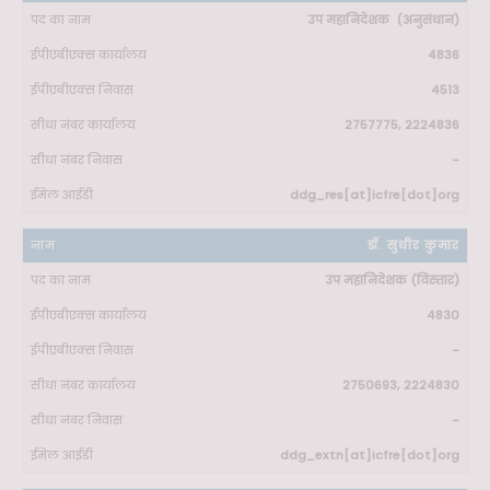
उप महानिदेशक (अनुसंधान)
4836
4513
2757775, 2224836
-
ddg_res[at]icfre[dot]org
डॉ. सुधीर कुमार
उप महानिदेशक (विस्तार)
4830
-
2750693, 2224830
-
ddg_extn[at]icfre[dot]org