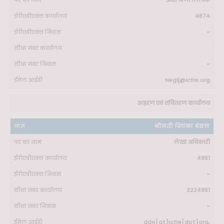
अवर श्रेणी लिपिक
4874
-
-
Negij@icfre.org
आहरण एवं संवितरण कार्यालय
श्रीमती प्रियंका बंसल
लेखा अधिकारी
4861
-
2224861
-
ddo[at]icfre[dot]org,