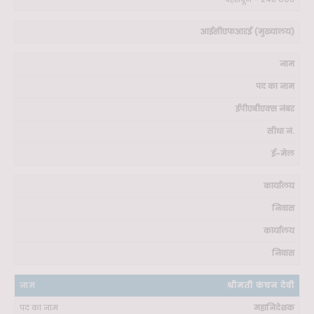
आईसीएफआरई (मुख्यालय)
नाम
पद का नाम
ईपीएबीएक्स नंबर
सीधा नं.
ई-मेल
कार्यालय
निवास
कार्यालय
निवास
श्रीमती कंचन देवी
महानिदेशक