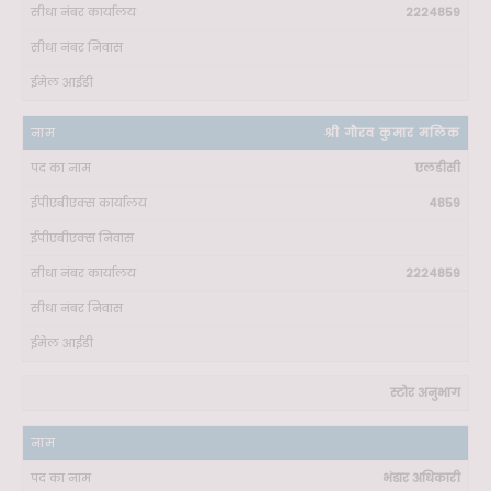
2224859
श्री गौरव कुमार मलिक
एलडीसी
4859
2224859
स्टोर अनुभाग
भंडार अधिकारी