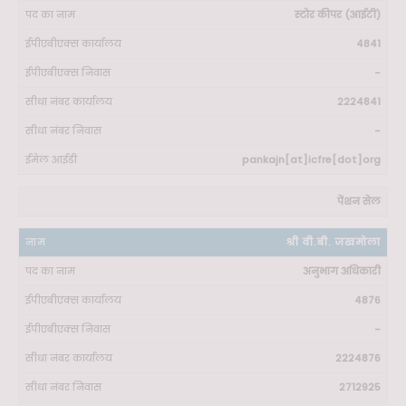
स्टोर कीपर (आईटी)
4841
-
2224841
-
pankajn[at]icfre[dot]org
पेंशन सेल
श्री वी.बी. जखमोला
अनुभाग अधिकारी
4876
-
2224876
2712925