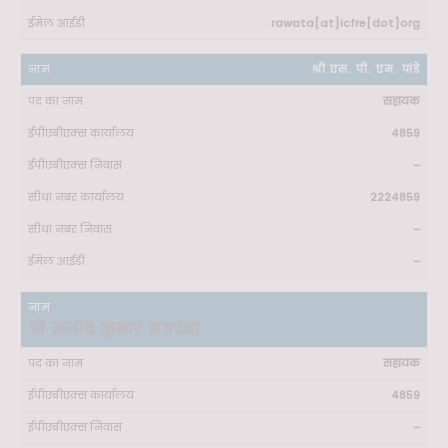
rawata[at]icfre[dot]org
श्री एस. पी. एम. पांडे
सहायक
4859
-
2224859
-
-
श्री संजीव कुमार सचदेवा
सहायक
4859
-