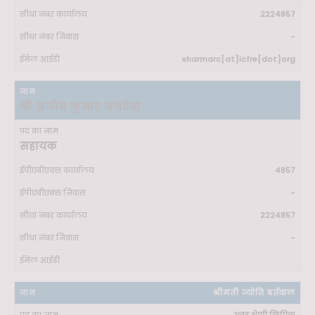
2224857
-
sharmarc[at]icfre[dot]org
श्री संजीव कुमार सचदेवा
सहायक
4857
-
2224857
-
श्रीमती ज्योति बर्तवाल