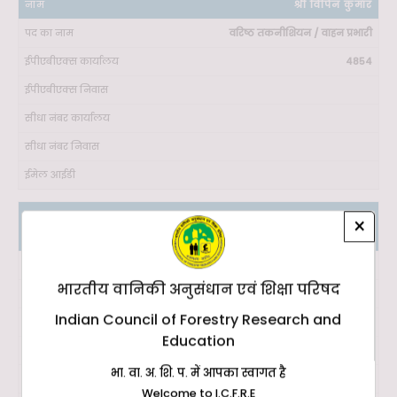
श्री विपिन कुमार
वरिष्ठ तकनीशियन / वाहन प्रभारी
4854
×
श्री अतुल कुमार सैनी
तकनीशियन/केयरटेकर
भारतीय वानिकी अनुसंधान एवं शिक्षा परिषद
4852
Indian Council of Forestry Research and
-
Education
2224852
भा. वा. अ. शि. प. में आपका स्वागत है
-
Welcome to I.C.F.R.E