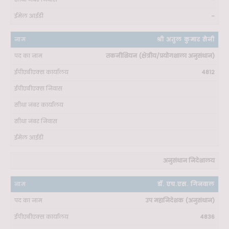
-
श्री अतुल कुमार सैनी
तकनीशियन (क्षेत्रीय/प्रयोगशाला अनुसंधान)
4812
अनुसंधान निदेशालय
डॉ. एच.एस. गिनवाल
उप महानिदेशक (अनुसंधान)
4836