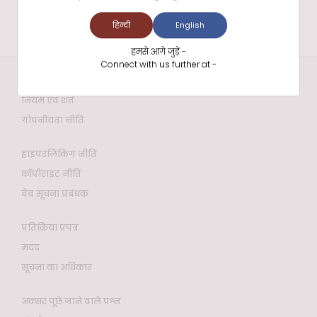
हिन्दी
English
हमसे आगे जुड़ें -
Connect with us further at -
वेबसाइट नीतियाँ
नियम एवं शर्तें
गोपनीयता नीति
हाइपरलिंकिंग नीति
कॉपीराइट नीति
वेब सूचना प्रबंधक
प्रतिक्रिया प्रपत्र
मदद
सूचना का अधिकार
अक्सर पूछे जाने वाले प्रश्न