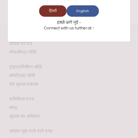
हिन्दी
English
हमसे आगे जुड़ें -
Connect with us further at -
वेबसाइट नीतियाँ
नियम एवं शर्तें
गोपनीयता नीति
हाइपरलिंकिंग नीति
कॉपीराइट नीति
वेब सूचना प्रबंधक
प्रतिक्रिया प्रपत्र
मदद
सूचना का अधिकार
अक्सर पूछे जाने वाले प्रश्न