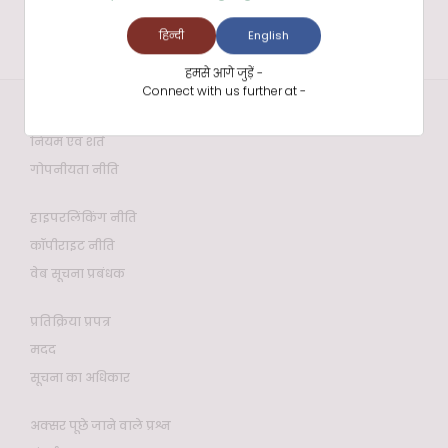
हिन्दी
English
हमसे आगे जुड़ें -
Connect with us further at -
वेबसाइट नीतियाँ
नियम एवं शर्तें
गोपनीयता नीति
हाइपरलिंकिंग नीति
कॉपीराइट नीति
वेब सूचना प्रबंधक
प्रतिक्रिया प्रपत्र
मदद
सूचना का अधिकार
अक्सर पूछे जाने वाले प्रश्न