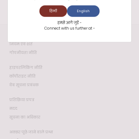
हिन्दी
English
हमसे आगे जुड़ें -
Connect with us further at -
वेबसाइट नीतियाँ
नियम एवं शर्तें
गोपनीयता नीति
हाइपरलिंकिंग नीति
कॉपीराइट नीति
वेब सूचना प्रबंधक
प्रतिक्रिया प्रपत्र
मदद
सूचना का अधिकार
अक्सर पूछे जाने वाले प्रश्न