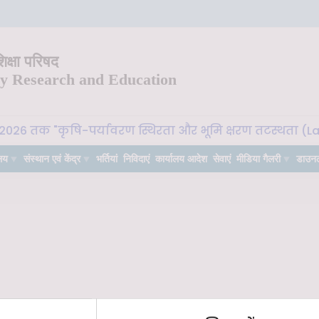
क्षा परिषद
ry Research and Education
2026 तक "कृषि-पर्यावरण स्थिरता और भूमि क्षरण तटस्थता (Land 
लय
संस्थान एवं केंद्र
भर्तियां
निविदाएं
कार्यालय आदेश
सेवाएं
मीडिया गैलरी
डाउन
rimary School, Forest Research Institute, Dehradun on 15th August, 