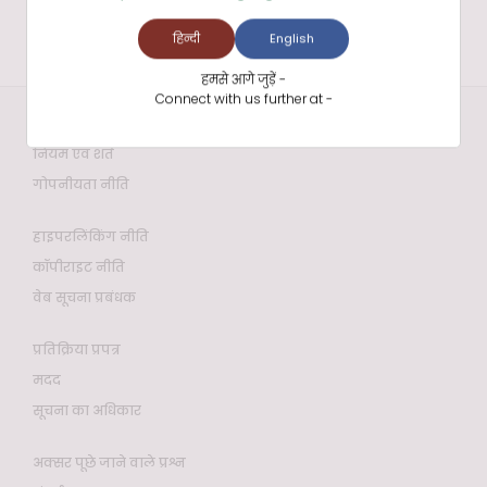
हिन्दी
English
हमसे आगे जुड़ें -
Connect with us further at -
वेबसाइट नीतियाँ
नियम एवं शर्तें
गोपनीयता नीति
हाइपरलिंकिंग नीति
कॉपीराइट नीति
वेब सूचना प्रबंधक
प्रतिक्रिया प्रपत्र
मदद
सूचना का अधिकार
अक्सर पूछे जाने वाले प्रश्न