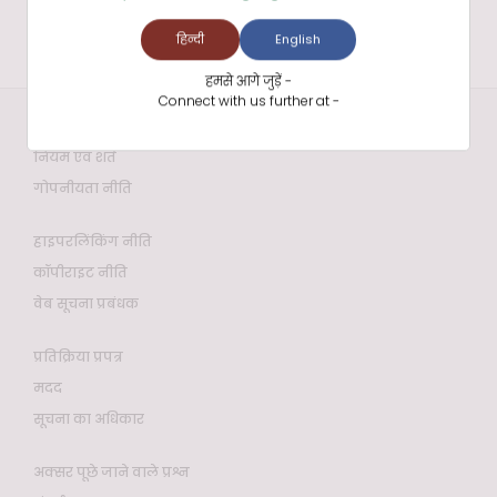
हिन्दी
English
हमसे आगे जुड़ें -
Connect with us further at -
वेबसाइट नीतियाँ
नियम एवं शर्तें
गोपनीयता नीति
हाइपरलिंकिंग नीति
कॉपीराइट नीति
वेब सूचना प्रबंधक
प्रतिक्रिया प्रपत्र
मदद
सूचना का अधिकार
अक्सर पूछे जाने वाले प्रश्न