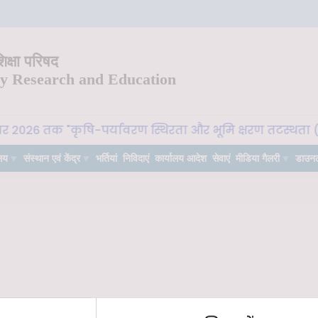
क्षा परिषद
ry Research and Education
बर 2026 तक "कृषि-पर्यावरण स्थिरता और भूमि क्षरण तटस्थता (La
लय
संस्थान एवं केंद्र
भर्तियां
निविदाएं
कार्यालय आदेश
सेवाएं
मीडिया गैलरी
डाउन
 with Dr. Krishan Kant Paul, Governor of Uttarakahand