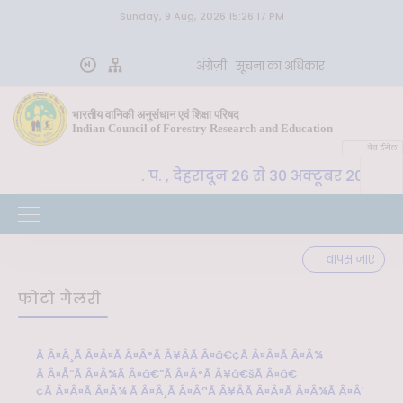
Sunday, 9 Aug, 2026 15:26:17 PM
अंग्रेज़ी
सूचना का अधिकार
भारतीय वानिकी अनुसंधान एवं शिक्षा परिषद
Indian Council of Forestry Research and Education
वेब ईमेल
SLM, भा. वा. अ. शि. प. , देहरादून 26 से 30 अक्टूबर 2026 तक 
वापस जाएं
फोटो गैलरी
Ã Â¤Â¸Ã Â¤Â¤Ã Â¤Â°Ã Â¥ÂÃ Â¤â€¢Ã Â¤Â¤Ã Â¤Â¾
Ã Â¤Å“Ã Â¤Â¾Ã Â¤â€”Ã Â¤Â°Ã Â¥â€šÃ Â¤â€
¢Ã Â¤Â¤Ã Â¤Â¾ Ã Â¤Â¸Ã Â¤ÂªÃ Â¥ÂÃ Â¤Â¤Ã Â¤Â¾Ã Â¤Â¹