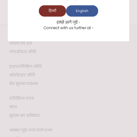
हिन्दी
English
हमसे आगे जुड़ें -
Connect with us further at -
वेबसाइट नीतियाँ
नियम एवं शर्तें
गोपनीयता नीति
हाइपरलिंकिंग नीति
कॉपीराइट नीति
वेब सूचना प्रबंधक
प्रतिक्रिया प्रपत्र
मदद
सूचना का अधिकार
अक्सर पूछे जाने वाले प्रश्न