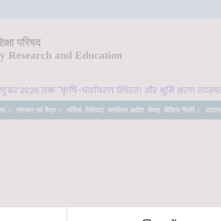
क्षा परिषद
ry Research and Education
्टूबर 2026 तक "कृषि-पर्यावरण स्थिरता और भूमि क्षरण तटस्थता 
लय
संस्थान एवं केंद्र
भर्तियां
निविदाएं
कार्यालय आदेश
सेवाएं
मीडिया गैलरी
डाउन
ral Indiaâ€™ jointly organized by AFRI, Jodhpur and TFRI, Jabalpur o