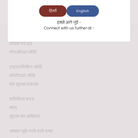
हिन्दी
English
हमसे आगे जुड़ें -
Connect with us further at -
वेबसाइट नीतियाँ
नियम एवं शर्तें
गोपनीयता नीति
हाइपरलिंकिंग नीति
कॉपीराइट नीति
वेब सूचना प्रबंधक
प्रतिक्रिया प्रपत्र
मदद
सूचना का अधिकार
अक्सर पूछे जाने वाले प्रश्न