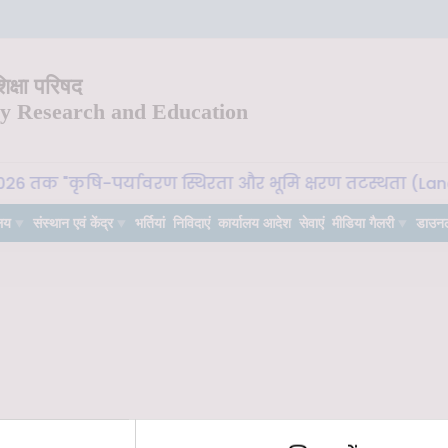
क्षा परिषद
ry Research and Education
026 तक "कृषि-पर्यावरण स्थिरता और भूमि क्षरण तटस्थता (Land D
लय
संस्थान एवं केंद्र
भर्तियां
निविदाएं
कार्यालय आदेश
सेवाएं
मीडिया गैलरी
डाउन