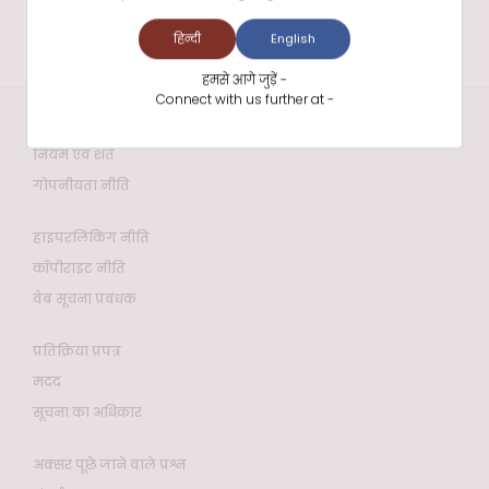
हिन्दी
English
हमसे आगे जुड़ें -
Connect with us further at -
वेबसाइट नीतियाँ
नियम एवं शर्तें
गोपनीयता नीति
हाइपरलिंकिंग नीति
कॉपीराइट नीति
वेब सूचना प्रबंधक
प्रतिक्रिया प्रपत्र
मदद
सूचना का अधिकार
अक्सर पूछे जाने वाले प्रश्न