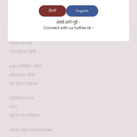
हिन्दी
English
हमसे आगे जुड़ें -
Connect with us further at -
वेबसाइट नीतियाँ
नियम एवं शर्तें
गोपनीयता नीति
हाइपरलिंकिंग नीति
कॉपीराइट नीति
वेब सूचना प्रबंधक
प्रतिक्रिया प्रपत्र
मदद
सूचना का अधिकार
अक्सर पूछे जाने वाले प्रश्न