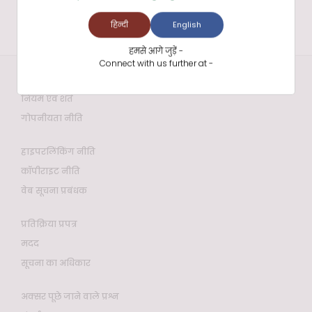
हिन्दी
English
हमसे आगे जुड़ें -
Connect with us further at -
वेबसाइट नीतियाँ
नियम एवं शर्तें
गोपनीयता नीति
हाइपरलिंकिंग नीति
कॉपीराइट नीति
वेब सूचना प्रबंधक
प्रतिक्रिया प्रपत्र
मदद
सूचना का अधिकार
अक्सर पूछे जाने वाले प्रश्न