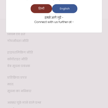
हिन्दी
English
हमसे आगे जुड़ें -
Connect with us further at -
वेबसाइट नीतियाँ
नियम एवं शर्तें
गोपनीयता नीति
हाइपरलिंकिंग नीति
कॉपीराइट नीति
वेब सूचना प्रबंधक
प्रतिक्रिया प्रपत्र
मदद
सूचना का अधिकार
अक्सर पूछे जाने वाले प्रश्न