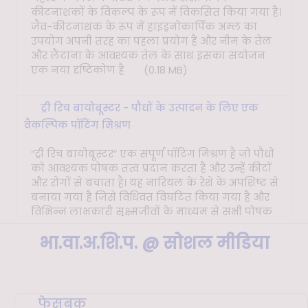
कीटनाशकों के विकल्प के रूप में विकसित किया गया है।
भा.वा.अ.शि.प.-व.व.अ.सं., जोरहाट ने १० जुलाई, २०२६ को
जैव-कीटनाशक के रूप में हाइड्रनोकार्पिक अम्ल का
उत्तर पूर्वी क्षेत्र के लिए ७वें क्षेत्रीय अनुसंधान सम्मेलन
उपयोग अपनी तरह का पहला प्रयोग है और नीम के तेल
और लैंटाना के आवश्यक तेल के साथ इसका संयोजन
(आर.आर.सी) का सफलतापूर्वक आयोजन किया
(1.02
एक नया दृष्टिकोण है
(0.18 MB)
MB)
.:
17 July 2026
इको रिहैबिलिटेशन सेंटर, प्रयागराज में अंतर्राष्ट्रीय योग
ट्री रिच बायोबूस्टर - पौधों के उत्पादन के लिए एक
दिवस-2026 के आयोजन पर एक रिपोर्ट
(3.78 MB)
.:
वैकल्पिक पॉटिंग मिश्रण
14 July 2026
“ट्री रिच बायोबूस्टर” एक संपूर्ण पॉटिंग मिश्रण है जो पौधों
7 जुलाई, 2026 को शुष्क वन अनुसंधान संस्थान (AFRI),
को आवश्यक पोषक तत्व प्रदान करता है और उन्हें कीटों
जोधपुर में 77वें वन महोत्सव का आयोजन।
(6.03 MB)
और रोगों से बचाता है। यह नारियल के रेशे के अपशिष्ट से
.:
08 July 2026
बनाया गया है जिसे विधिवत विघटित किया गया है और
विभिन्न लाभकारी सूक्ष्मजीवों के माध्यम से सभी पोषक
कौशल विकास केन्द्र, छिन्द्ववाड़ा हेतु ई.एच.आर.एम.एस.
तत्वों से समृद्ध किया गया है
(0.27 MB)
पोर्टल में कर्मचारी सेवाओं पर एक दिवसीय प्रशिक्षण –
भा.वा.अ.शि.प. @
सोशल मीडिया
कार्यशाला (आभासी) (दिनांक 01.07.2026)
(1.9 MB)
आर्बरईज़ी™ डीएनए आइसोलेशन किट
एसडीसी:
06 July 2026
आर्बरईज़ी® डीएनए आइसोलेशन किट एक स्पिन कॉलम
ई.एच.आर.एम.एस. पोर्टल में कर्मचारी सेवाओं पर एक
फेसबुक
आधारित जीनोमिक डीएनए आइसोलेशन किट है।