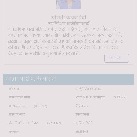
श्रीमती कंचन देवी
महानिदेशक आईसीएफआरई
आईसीएफआरई परिवार की ओर से हार्दिक शुभकामनाएं और हमारी
वेबसाइट पर आपका स्वागत है। आईसीएफआरई के व्यापक लक्ष्यों और
संस्थागत प्रमुख क्षेत्रों के बारे में आपको जानकारी देना मेरे लिए सौभाग्य
की बात है। यह संक्षिप्त जानकारी है, क्योंकि अधिक विस्तृत जानकारी
वेबसाइट पर संबंधित अनुभागों में उपलब्ध है।
संदेश पढ़ें
भा.वा.अ.शि.प. के बारे में
इतिहास
दृष्टि/ मिशन/ उद्देश्य
संस्थात्मक ढांचा
भा.वा.अ.शि.प. सोसाइटी
(0.27 MB)
शासक मंडल
(0.15 MB)
निदेशालय
संस्थान/केंद्र
उपलब्धियाँ
वैज्ञानिकों का बायोडाटा
(9.54 MB)
वार्षिक रिपोर्ट
प्रकाशन
प्रौद्योगिकी