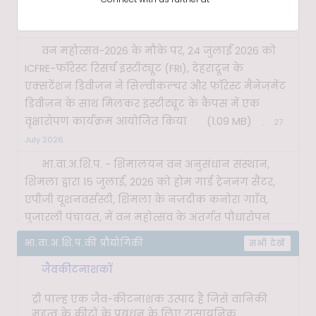
एकेडमिक विज़िट पर रिपोर्ट
(0.69 MB)
.:
05 August
2026
वन महोत्सव-2026 के मौके पर, 24 जुलाई 2026 को
ICFRE-फॉरेस्ट रिसर्च इंस्टीट्यूट (FRI), देहरादून के
एक्सटेंशन डिवीज़न ने सिल्वीकल्चर और फॉरेस्ट मैनेजमेंट
डिवीज़न के साथ मिलकर इंस्टीट्यूट के कैंपस में एक
वृक्षारोपण कार्यक्रम आयोजित किया
(1.09 MB)
.:
27
July 2026
भा.वा.अ.शि.प. - शिमालयन वन अनुसंधान संस्थान,
शिमला द्वारा 15 जुलाई, 2026 को होम गार्ड ट्रेननंग सैंटर,
एपीजी यूशनवर्सस्टी, शिमला के नज़दीक कनोरा गााँव,
पुजारली पंचायत, में वन महोत्सव के अंतर्गत पौधारोपन
करने से संबन्धित रिपोर्ट
(0.66 MB)
.:
20 July 2026
भा.वा.अ.शि.प.की प्रौद्योगिकी
सभी देखें
भा.वा.अ.शि.प.-व.व.अ.सं., जोरहाट ने १० जुलाई, २०२६ को
जैवकीटनाशकों
उत्तर पूर्वी क्षेत्र के लिए ७वें क्षेत्रीय अनुसंधान सम्मेलन
(आर.आर.सी) का सफलतापूर्वक आयोजन किया
(1.02
ट्री पाल्ह एक जैव-कीटनाशक उत्पाद है जिसे वानिकी
MB)
महत्व के कीटों के प्रबंधन के लिए रासायनिक
.:
17 July 2026