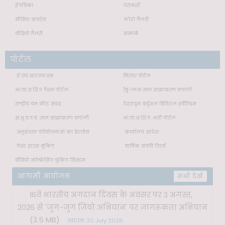
ई.पत्रिका
परामर्शी
मीडिया कवरेज
फोटो गैलरी
वीडियो गैलरी
सम्पर्क
पोर्टल
ई-एच.आर.एम.एस
निरंतर पोर्टल
भा.वा.अ.शि.प पेंशन पोर्टल
रेड्ड-प्लस ज्ञान साझाकरण प्रणाली
राष्ट्रीय वन कीट संग्रह
देहरादून वर्चुअल डिजिटल हर्बेरियम
स.भू.व.प.बं. ज्ञान साझाकरण प्रणाली
भा.वा.अ.शि.प. भर्ती पोर्टल
अनुसंधान परियोजनाओं का डेटाबेस
कार्यालय आदेश
गेस्ट हाउस बुकिंग
वार्षिक संपत्ति रिटर्न
वीडियो कॉन्फ्रेंसिंग बुकिंग सिस्टम
आगामी आयोजन
सभी देखें
16वें भारतीय अंगदान दिवस के अवसर पर 3 अगस्त,
2026 से 'जुग-जुग जियो अभियान' पर जागरूकता अभियान
(3.5 MB)
अद्यतन: 30 July 2026