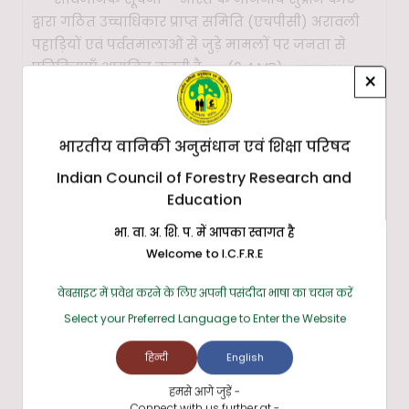
द्वारा गठित उच्चाधिकार प्राप्त समिति (एचपीसी) अरावली
पहाड़ियों एवं पर्वतमालाओं से जुड़े मामलों पर जनता से
प्रतिक्रियाएँ आमंत्रित करती है
(0.4 MB)
अद्यतन: 21 July
×
2026
कार्यालय ज्ञापन-हिंदी अथवा द्विभाषी प्रारूप में ई-मेल
भारतीय वानिकी अनुसंधान एवं शिक्षा परिषद
प्रेषण ..... बाबत
(0.21 MB)
अद्यतन: 30 October 2025
Indian Council of Forestry Research and
Education
भा. वा. अ. शि. प. में आपका स्वागत है
Welcome to I.C.F.R.E
वेबसाइट में प्रवेश करने के लिए अपनी पसंदीदा भाषा का चयन करें
भा.वा.अ.शि.प. के संस्थानों द्वारा अद्यतन
सभी देखें
Select your Preferred Language to Enter the Website
04 अगस्त 2026 को CASFOS के स्टेट फॉरेस्ट सर्विस
हिन्दी
English
(SFS) के 39वें बैच के ट्रेनी अधिकारियों की फॉरेस्ट ट्री सीड
हमसे आगे जुड़ें -
लेबोरेटरी और नेशनल सीड रिसर्च एंड रेफरल सेंटर की
Connect with us further at -